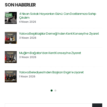
SON HABERLER
ımıza Sahip
Prof. Dr. Serdar Geri’ye Rektör Yardımcılığı Gör
Olsun Ziyareti
30 Mart 2026
eyi’ne Ziyaret
Özel Atakent Hastanesi ile İndirim Protokolü 
30 Mart 2026
t
Saadet Partisi Heyetinden Kent Konseyi’ne Zi
27 Mart 2026
ret
Defne Ekolojik Orman Parkı’nın Temel Atma T
Gerçekleştirildi
27 Mart 2026