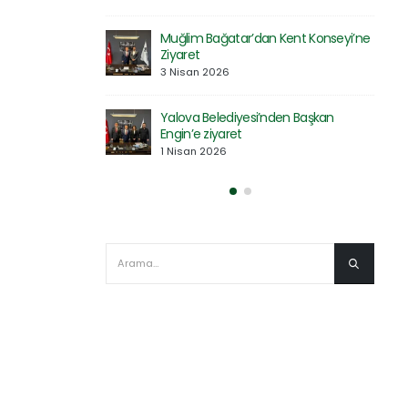
Muğlim Bağatar’dan Kent Konseyi’ne
en Kent
Ziyaret
3 Nisan 2026
Yalova Belediyesi’nden Başkan
rkı’nın Temel
Engin’e ziyaret
ildi
1 Nisan 2026