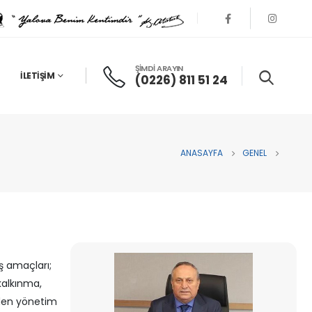
ŞİMDİ ARAYIN
İLETIŞIM
(0226) 811 51 24
ANASAYFA
GENEL
uş amaçları;
kalkınma,
nden yönetim