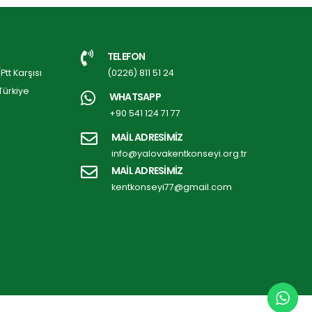
TELEFON
tt Karşısı
(0226) 811 51 24
Türkiye
WHATSAPP
+90 541 124 71 77
MAİL ADRESİMİZ
info@yalovakentkonseyi.org.tr
MAİL ADRESİMİZ
kentkonseyi77@gmail.com