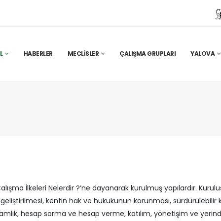
L
HABERLER
MECLISLER
ÇALIŞMA GRUPLARI
YALOVA
alışma İlkeleri Nelerdir ?’ne dayanarak kurulmuş yapılardır. Kurul
geliştirilmesi, kentin hak ve hukukunun korunması, sürdürülebilir 
damlık, hesap sorma ve hesap verme, katılım, yönetişim ve yeri