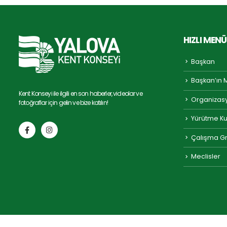
HIZLI MENÜ
Başkan
Başkan’ın 
Kent Konseyi ile ilgili en son haberler, videolar ve
Organizas
fotoğraflar için gelin ve bize katılın!
Yürütme Ku
Çalışma Gr
Meclisler