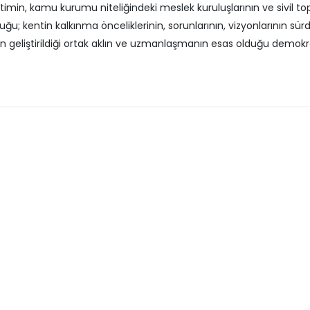
etimin, kamu kurumu niteliğindeki meslek kuruluşlarının ve sivil 
u; kentin kalkınma önceliklerinin, sorunlarının, vizyonlarının sürdü
erin geliştirildiği ortak aklın ve uzmanlaşmanın esas olduğu demokr
isan Sokak Hayvanları Günü: Can
Prof. Dr. Serdar Geri’ye 
larımıza Sahip Çıkalım
Yardımcılığı Görevinde H
Ziyareti
san 2026
30 Mart 2026
va Beşiktaşlılar Derneği’nden
 Konseyi’ne Ziyaret
Özel Atakent Hastanesi i
Protokolü İmzalandı
san 2026