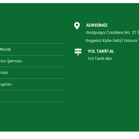
ADRESİMİZ
Gazipaşa Caddesi No: 27 (P
Engelsiz Kafe Üstü) Yalova 
Mesajı
YOL TARİFİ AL
Yol Tarifi Alın
yon Şeması
rulu
upları