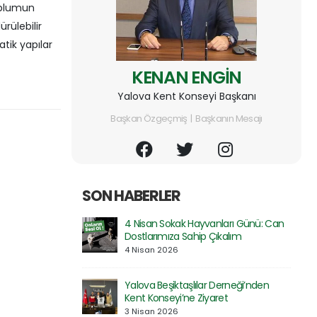
toplumun
rülebilir
atik yapılar
KENAN ENGİN
Yalova Kent Konseyi Başkanı
Başkan Özgeçmiş | Başkanın Mesajı
SON HABERLER
Rektör
4 Nisan Sokak Hayvanları Günü: Can
ayırlı Olsun
Dostlarımıza Sahip Çıkalım
4 Nisan 2026
3
Yalova Beşiktaşlılar Derneği’nden
le İndirim
Kent Konseyi’ne Ziyaret
3 Nisan 2026