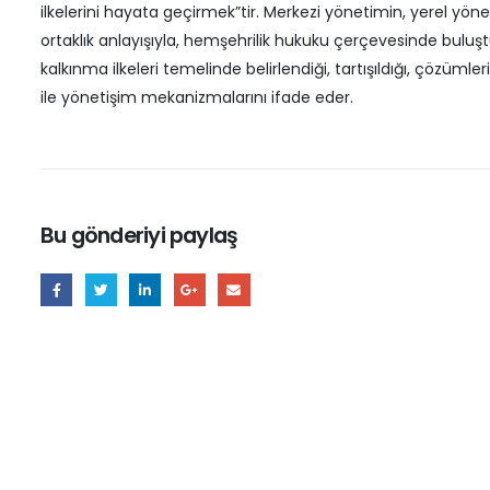
ilkelerini hayata geçirmek”tir. Merkezi yönetimin, yerel yön
ortaklık anlayışıyla, hemşehrilik hukuku çerçevesinde buluştuğ
kalkınma ilkeleri temelinde belirlendiği, tartışıldığı, çözüml
ile yönetişim mekanizmalarını ifade eder.
Bu gönderiyi paylaş
4 N
Dost
4 Ni
Yalo
Kent
3 Ni