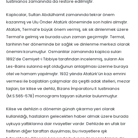
Iustinianos zamanında da restore edilmiştir.
Kaplıcalar, Sultan Abdülhamit zamanında tekrar önem
kazanmış ve Ulu Önder Atatürk döneminde son halini almıştır.
Atatürk, Termal’e büyük önem vermiş, sık sık dinlenmek üzere
Termal’e gelmiş ve burada uzun zaman geçirmiştir. Termal,
tarihinin her döneminde bir sağlık ve dinlenme merkezi olarak
önemini korumuştur. Osmanlılar zamanında kaplıca suları
1892’de Cemiyet-i Tıbbiye tarafından incelenmiş, suların Aix
Les-Bains sularına eşit olduğunun anlaşılması üzerine buraya
otel ve hamam yapılmıştır. 1932 yılında Atatürk’ün kazı emrini
vermesi ile başlatılan çalışmalar da çeşitli adak stelleri, mezar
taşları, bir kilise ve dehliz, Bizans İmparatoru II. Iustinianos
(M.S.565-578) monogramı taşıyan sütunlar bulunmuştur.
Kilise ve dehlizin o dönemin günah çıkarma yeri olarak
kullanıldığı, hastaların gelecekten haber almak üzere burada
uykuya yattıklarına dair rivayetler vardır. Dehlizde en ufak bir
fısıltının diğer taraftan duyulması, bu rivayetlere ışık