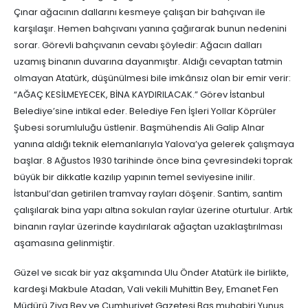
Çınar ağacının dallarını kesmeye çalışan bir bahçıvan ile
karşılaşır. Hemen bahçıvanı yanına çağırarak bunun nedenini
sorar. Görevli bahçıvanın cevabı şöyledir: Ağacın dalları
uzamış binanın duvarına dayanmıştır. Aldığı cevaptan tatmin
olmayan Atatürk, düşünülmesi bile imkânsız olan bir emir verir:
“AĞAÇ KESİLMEYECEK, BİNA KAYDIRILACAK.” Görev İstanbul
Belediye’sine intikal eder. Belediye Fen İşleri Yollar Köprüler
Şubesi sorumluluğu üstlenir. Başmühendis Ali Galip Alnar
yanına aldığı teknik elemanlarıyla Yalova’ya gelerek çalışmaya
başlar. 8 Ağustos 1930 tarihinde önce bina çevresindeki toprak
büyük bir dikkatle kazılıp yapının temel seviyesine inilir.
İstanbul’dan getirilen tramvay rayları döşenir. Santim, santim
çalışılarak bina yapı altına sokulan raylar üzerine oturtulur. Artık
binanın raylar üzerinde kaydırılarak ağaçtan uzaklaştırılması
aşamasına gelinmiştir.
Güzel ve sıcak bir yaz akşamında Ulu Önder Atatürk ile birlikte,
kardeşi Makbule Atadan, Vali vekili Muhittin Bey, Emanet Fen
Müdürü Ziya Bey ve Cumhuriyet Gazetesi Baş muhabiri Yunus