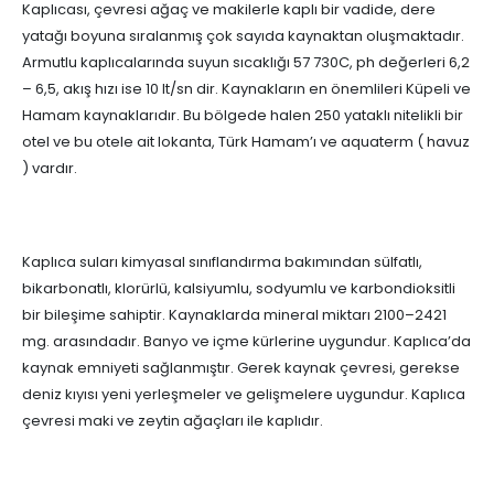
Kaplıcası, çevresi ağaç ve makilerle kaplı bir vadide, dere
yatağı boyuna sıralanmış çok sayıda kaynaktan oluşmaktadır.
Armutlu kaplıcalarında suyun sıcaklığı 57 730C, ph değerleri 6,2
– 6,5, akış hızı ise 10 lt/sn dir. Kaynakların en önemlileri Küpeli ve
Hamam kaynaklarıdır. Bu bölgede halen 250 yataklı nitelikli bir
otel ve bu otele ait lokanta, Türk Hamam’ı ve aquaterm ( havuz
) vardır.
Kaplıca suları kimyasal sınıflandırma bakımından sülfatlı,
bikarbonatlı, klorürlü, kalsiyumlu, sodyumlu ve karbondioksitli
bir bileşime sahiptir. Kaynaklarda mineral miktarı 2100–2421
mg. arasındadır. Banyo ve içme kürlerine uygundur. Kaplıca’da
kaynak emniyeti sağlanmıştır. Gerek kaynak çevresi, gerekse
deniz kıyısı yeni yerleşmeler ve gelişmelere uygundur. Kaplıca
çevresi maki ve zeytin ağaçları ile kaplıdır.