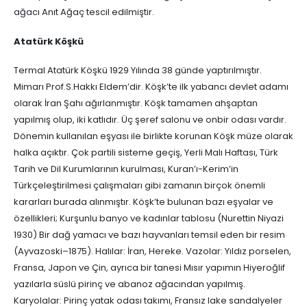
ağacı Anıt Ağaç tescil edilmiştir.
Atatürk Köşkü
Termal Atatürk Köşkü 1929 Yılında 38 günde yaptırılmıştır.
Mimarı Prof.S.Hakkı Eldem’dir. Köşk’te ilk yabancı devlet adamı
olarak İran Şahı ağırlanmıştır. Köşk tamamen ahşaptan
yapılmış olup, iki katlıdır. Üç şeref salonu ve onbir odası vardır.
Dönemin kullanılan eşyası ile birlikte korunan Köşk müze olarak
halka açıktır. Çok partili sisteme geçiş, Yerli Malı Haftası, Türk
Tarih ve Dil Kurumlarının kurulması, Kuran’ı-Kerim’in
Türkçeleştirilmesi çalışmaları gibi zamanın birçok önemli
kararları burada alınmıştır. Köşk’te bulunan bazı eşyalar ve
özellikleri; Kurşunlu banyo ve kadınlar tablosu (Nurettin Niyazi
1930) Bir dağ yamacı ve bazı hayvanları temsil eden bir resim
(Ayvazoski–1875). Halılar: İran, Hereke. Vazolar: Yıldız porselen,
Fransa, Japon ve Çin, ayrıca bir tanesi Mısır yapımın Hiyeroğlif
yazılarla süslü pirinç ve abanoz ağacından yapılmış.
Karyolalar: Pirinç yatak odası takımı, Fransız lake sandalyeler