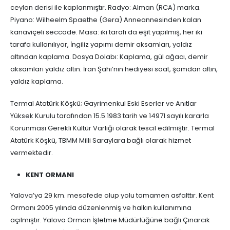
ceylan derisi ile kaplanmıştır. Radyo: Alman (RCA) marka.
Piyano: Wilheelm Spaethe (Gera) Anneannesinden kalan
kanaviçeli seccade. Masa: iki tarafı da eşit yapılmış, her iki
tarafa kullanılıyor, İngiliz yapımı demir aksamları, yaldız
altından kaplama. Dosya Dolabı: Kaplama, gül ağacı, demir
aksamları yaldız altın. İran Şahı’nın hediyesi saat, şamdan altın,
yaldız kaplama.
Termal Atatürk Köşkü; Gayrimenkul Eski Eserler ve Anıtlar
Yüksek Kurulu tarafından 15.5.1983 tarih ve 14971 sayılı kararla
Korunması Gerekli Kültür Varlığı olarak tescil edilmiştir. Termal
Atatürk Köşkü, TBMM Milli Saraylara bağlı olarak hizmet
vermektedir.
KENT ORMANI
Yalova’ya 29 km. mesafede olup yolu tamamen asfalttır. Kent
Ormanı 2005 yılında düzenlenmiş ve halkın kullanımına
açılmıştır. Yalova Orman İşletme Müdürlüğüne bağlı Çınarcık