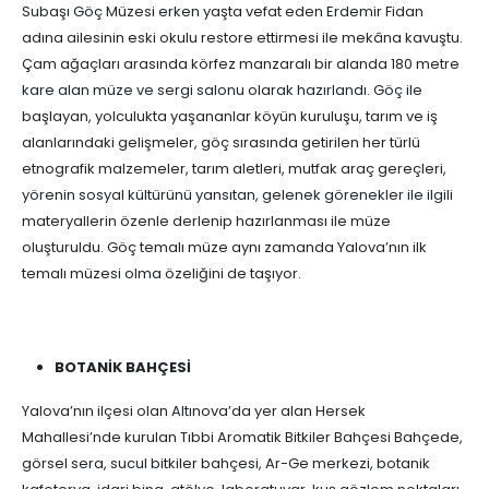
Subaşı Göç Müzesi erken yaşta vefat eden Erdemir Fidan
adına ailesinin eski okulu restore ettirmesi ile mekâna kavuştu.
Çam ağaçları arasında körfez manzaralı bir alanda 180 metre
kare alan müze ve sergi salonu olarak hazırlandı. Göç ile
başlayan, yolculukta yaşananlar köyün kuruluşu, tarım ve iş
alanlarındaki gelişmeler, göç sırasında getirilen her türlü
etnografik malzemeler, tarım aletleri, mutfak araç gereçleri,
yörenin sosyal kültürünü yansıtan, gelenek görenekler ile ilgili
materyallerin özenle derlenip hazırlanması ile müze
oluşturuldu. Göç temalı müze aynı zamanda Yalova’nın ilk
temalı müzesi olma özeliğini de taşıyor.
BOTANİK BAHÇESİ
Yalova’nın ilçesi olan Altınova’da yer alan Hersek
Mahallesi’nde kurulan Tıbbi Aromatik Bitkiler Bahçesi Bahçede,
görsel sera, sucul bitkiler bahçesi, Ar-Ge merkezi, botanik