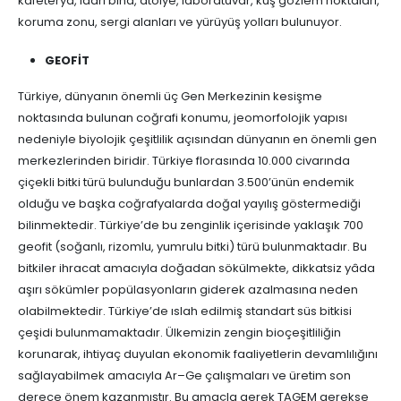
kafeterya, idari bina, atölye, laboratuvar, kuş gözlem noktaları,
koruma zonu, sergi alanları ve yürüyüş yolları bulunuyor.
GEOFİT
Türkiye, dünyanın önemli üç Gen Merkezinin kesişme
noktasında bulunan coğrafi konumu, jeomorfolojik yapısı
nedeniyle biyolojik çeşitlilik açısından dünyanın en önemli gen
merkezlerinden biridir. Türkiye florasında 10.000 civarında
çiçekli bitki türü bulunduğu bunlardan 3.500’ünün endemik
olduğu ve başka coğrafyalarda doğal yayılış göstermediği
bilinmektedir. Türkiye’de bu zenginlik içerisinde yaklaşık 700
geofit (soğanlı, rizomlu, yumrulu bitki) türü bulunmaktadır. Bu
bitkiler ihracat amacıyla doğadan sökülmekte, dikkatsiz yâda
aşırı sökümler popülasyonların giderek azalmasına neden
olabilmektedir. Türkiye’de ıslah edilmiş standart süs bitkisi
çeşidi bulunmamaktadır. Ülkemizin zengin bioçeşitliliğin
korunarak, ihtiyaç duyulan ekonomik faaliyetlerin devamlılığını
sağlayabilmek amacıyla Ar–Ge çalışmaları ve üretim son
derece önem kazanmıştır. Bu amaçla gerek TAGEM gerekse