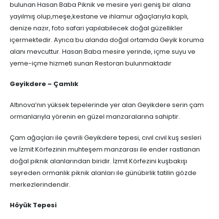
bulunan Hasan Baba Piknik ve mesire yeri geniş bir alana
yayılmış olup,meşe,kestane ve ıhlamur ağaçlarıyla kaplı,
denize nazır, foto safari yapılabilecek doğal güzellikler
içermektedir. Ayrıca bu alanda doğal ortamda Geyik koruma
alanı mevcuttur. Hasan Baba mesire yerinde, içme suyu ve
yeme-içme hizmeti sunan Restoran bulunmaktadır
Geyikdere – Çamlık
Altınova’nın yüksek tepelerinde yer alan Geyikdere serin çam
ormanlarıyla yörenin en güzel manzaralarına sahiptir.
Çam ağaçları ile çevrili Geyikdere tepesi, cıvıl cıvıl kuş sesleri
ve İzmit Körfezinin muhteşem manzarası ile ender rastlanan
doğal piknik alanlarından biridir. İzmit Körfezini kuşbakışı
seyreden ormanlık piknik alanları ile günübirlik tatilin gözde
merkezlerindendir.
Höyük Tepesi