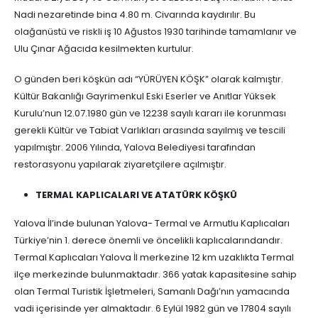
Nadi nezaretinde bina 4.80 m. Civarında kaydırılır. Bu
olağanüstü ve riskli iş 10 Ağustos 1930 tarihinde tamamlanır ve
Ulu Çınar Ağacıda kesilmekten kurtulur.
O günden beri köşkün adı “YÜRÜYEN KÖŞK” olarak kalmıştır.
Kültür Bakanlığı Gayrimenkul Eski Eserler ve Anıtlar Yüksek
Kurulu’nun 12.07.1980 gün ve 12238 sayılı kararı ile korunması
gerekli Kültür ve Tabiat Varlıkları arasında sayılmış ve tescili
yapılmıştır. 2006 Yılında, Yalova Belediyesi tarafından
restorasyonu yapılarak ziyaretçilere açılmıştır.
TERMAL KAPLICALARI VE ATATÜRK KÖŞKÜ
Yalova İl’inde bulunan Yalova- Termal ve Armutlu Kaplıcaları
Türkiye’nin 1. derece önemli ve öncelikli kaplıcalarındandır.
Termal Kaplıcaları Yalova İl merkezine 12 km uzaklıkta Termal
ilçe merkezinde bulunmaktadır. 366 yatak kapasitesine sahip
olan Termal Turistik İşletmeleri, Samanlı Dağı’nın yamacında
vadi içerisinde yer almaktadır. 6 Eylül 1982 gün ve 17804 sayılı