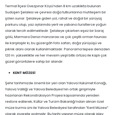
Termal İlçesi Üvezpınar Köyü’nden 8 km uzaklıkta bulunan
Sudüşen Şelalesi ve çevresi doğa tutkunlarına muhteşem bir
şölen sunar. Şelaleye giden yol, rahat ve doğal bir yürüyüş
parkuru olup, yaz aylarında yerli ve yabancı turistlerce yoğun
olarak tercih edilmektedir. Şelaleye çıkarken eşsiz bir baraj
gölü, Marmara Denizi manzarası ve çok çeşitli orman faunası
ile karşılaşılır ki, bu güzergâh foto safari, doğa yürüyüşü ve
piknik alanı olarak kullanılmaktadır. Panorama tepesi denizden
120 m. yükseklikte ve her mevsim yeşil bitki örtüsü ile kaplı çok
güzel görüntülere sahip bir alandır.
KENT MÜZESİ
Şehir tarihimizde önemli bir yeri olan Yalova Hükümet Konağı,
Yalova Valiliği ve Yalova Belediyesi’nin ortak girişimiyle
hazırlanan Rekonstrüksiyon Projesi kapsamında yeniden
restore edilerek; Kültür ve Turizm Bakanlığı’ndan alınan özel
müze kurma izni ile Yalova Belediyesi tarafından “Kent Müzesi”
olarak ziyarete açılmıştır. Bu tarihi yapının müze olarak işlev