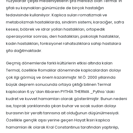
Yüzyıllardır çeşitli medeniyetlerin şifa merkezi olan Termal ’in
şifalı su kaynakları günümüzde de birçok hastalığın
tedavisinde kullanılıyor. Kaplıca suları romatizmalı ve
metabolizmalı hastalıklarda, sindirim sistemi, karaciğer, safra
kesesi, böbrek ve idrar yolları hastalıkları, ortopedik
operasyonlar sonrası, deri hastalıkları, psikolojik hastalıklar,
kadın hastalıkları, fonksiyonel rahatsızlıklara sahip hastalara
şifa dağıtmaktadır.
Geçmiş dönemlerde farklı kültürlerin etkisi altında kalan
Termal, özellikle Romalılar döneminde kaplıcalardan dolayı
çok ilgi görmüş ve önem kazanmıştır. M.Ö. 2000 yıllarında
büyük deprem sonucunda ortaya çıktığı bilinen Termal
kaplıcaları 6.yy ‘dan itibaren PYTHİA THERMA _Pythia ‘daki
kudret ve kuvvet hamamları olarak gösterilmiştir. Bunun nedeni
ise, toprak yarıklarında çıkan buhar ve sıcak sudan dolayı
burasının bir yeraltı tanrısına ait olduğunun düşünülmesiydi.
Özellikle gençlik aşısı yerine geçen Hayat İksiri kaplıca
hamamları ilk olarak Kral Constantinus tarafından yaptırılıp,