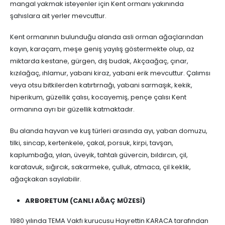
mangal yakmak isteyenler için Kent ormanı yakınında
şahıslara ait yerler mevcuttur.
Kent ormanının bulunduğu alanda asli orman ağaçlarından
kayın, karaçam, meşe geniş yayılış göstermekte olup, az
miktarda kestane, gürgen, dış budak, Akçaağaç, çınar,
kızılağaç, ıhlamur, yabani kiraz, yabani erik mevcuttur. Çalımsı
veya otsu bitkilerden katırtırnağı, yabani sarmaşık, kekik,
hiperikum, güzellik çalısı, kocayemiş, pençe çalısı Kent
ormanına ayrı bir güzellik katmaktadır.
Bu alanda hayvan ve kuş türleri arasında ayı, yaban domuzu,
tilki, sincap, kertenkele, çakal, porsuk, kirpi, tavşan,
kaplumbağa, yılan, üveyik, tahtalı güvercin, bıldırcın, çil,
karatavuk, sığırcık, sakarmeke, çulluk, atmaca, çil keklik,
ağaçkakan sayılabilir.
ARBORETUM (CANLI AĞAÇ MÜZESİ)
1980 yılında TEMA Vakfı kurucusu Hayrettin KARACA tarafından