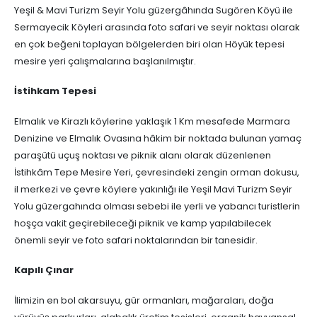
Yeşil & Mavi Turizm Seyir Yolu güzergâhında Sugören Köyü ile
Sermayecik Köyleri arasında foto safari ve seyir noktası olarak
en çok beğeni toplayan bölgelerden biri olan Höyük tepesi
mesire yeri çalışmalarına başlanılmıştır.
İstihkam Tepesi
Elmalık ve Kirazlı köylerine yaklaşık 1 Km mesafede Marmara
Denizine ve Elmalık Ovasına hâkim bir noktada bulunan yamaç
paraşütü uçuş noktası ve piknik alanı olarak düzenlenen
İstihkâm Tepe Mesire Yeri, çevresindeki zengin orman dokusu,
il merkezi ve çevre köylere yakınlığı ile Yeşil Mavi Turizm Seyir
Yolu güzergahında olması sebebi ile yerli ve yabancı turistlerin
hoşça vakit geçirebileceği piknik ve kamp yapılabilecek
önemli seyir ve foto safari noktalarından bir tanesidir.
Kapılı Çınar
İlimizin en bol akarsuyu, gür ormanları, mağaraları, doğa