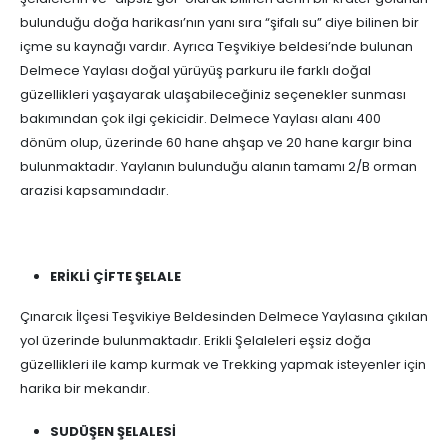
bulunduğu doğa harikası’nın yanı sıra “şifalı su” diye bilinen bir
içme su kaynağı vardır. Ayrıca Teşvikiye beldesi’nde bulunan
Delmece Yaylası doğal yürüyüş parkuru ile farklı doğal
güzellikleri yaşayarak ulaşabileceğiniz seçenekler sunması
bakımından çok ilgi çekicidir. Delmece Yaylası alanı 400
dönüm olup, üzerinde 60 hane ahşap ve 20 hane kargır bina
bulunmaktadır. Yaylanın bulunduğu alanın tamamı 2/B orman
arazisi kapsamındadır.
ERİKLİ ÇİFTE ŞELALE
Çınarcık İlçesi Teşvikiye Beldesinden Delmece Yaylasına çıkılan
yol üzerinde bulunmaktadır. Erikli Şelaleleri eşsiz doğa
güzellikleri ile kamp kurmak ve Trekking yapmak isteyenler için
harika bir mekandır.
SUDÜŞEN ŞELALESİ