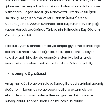
Bakanı Dr. Bekir PAKDEMİRLİ tarafından hizmete açılan, Görme,
işitme ve fiziki engelli vatandaşların bütün alanlardaki hak ve
hizmetlere ulaşabilmesi için Altınova’ya Orman ve Su İşleri
Bakanlığı Doğa Koruma ve Milli Parklar (DKMP) Genel
Müdürlüğü’nce, 200’ün üzerinde farklı kuş türüne ev sahipliği
yapan Hersek Lagününde Türkiye’nin ilk Engelsiz Kuş Gözlem
Kulesi inşa edildi.
Tabiata uyumlu olması amacıyla ahşap giydirme olarak inşa
edilen 18,5 metre yüksekliğinde, 7 katlı çelik konstrüksiyon
kuleyi engelli bireyler de asansör sistemiyle kullanarak ,
buradaki sulak alan habitatını rahatlıkla gözlemleyebiliyor.
SUBAŞI GÖÇ MÜZESİ
Anlaşmalı göç ile gelen Yalova Subaşı Beldesi sakinleri geçmiş
değerlerini korumak ve gelecek nesillere aktarmak için
ellerinde kalan son materyalleri sergileme düşüncesi ile
Subaşı okulu Erdemir Fidan Göç müzesini kurdular.