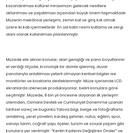
kazandırılması kültürel mirasımızın gelecek nesillere
aktarılması ve yaşatılması açısından büyük önem taşımaktadır.
Müzenin mekânsal yerleşimi, zemin kat ve giriş kat olmak
üzere iki katı içermektedir. En üst katın resmi kutlama ve sergi
alanı olarak kullanılması planlanmıştır.
Müzede ele alınan konular, alan genişliği ve pano boyutlarının
el verdiği ölçüde, kronolojik bir dizinle işlenmiş; duvar
panolarıyla anlatılması yeterli olmayan kentsel bilgiler ise
monitörler ve kiosklarla desteklenmiştir. Müze içerisinde LCD
ekranlarda izlenecek prodüksiyonlar, belirli konulara göre
seçilmiştir. Müzede, 8 bin yıl öncesine dayanan ilk yerleşim
izlerinden, Osmanlı Devleti ve Cumhuriyet Dönemi’ne uzanan
tarihsel süreç ve bugünkü Yalova bilgi, belge ve fotoğraflarla
anlatılmış, yerel yönetim, kardeş şehirler, nüfus, eğitim, spor,
sanayi, tarım, coğrafi yapı, ilçeler, turizm ve sosyal yaşam gibi
konulara yer verilmiştir. “Kentin Kaderini Değiştiren Önder” ve