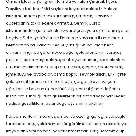
Orman İşletme Şefliği sınırlarında yer alan Çınarcık İlçesi,
Teşvikiye beldesi, Erikli yaylasında yer almaktadır. Yalova
istikametinden gelecek kullanıcılar, Çınarcık, Teşvikiye
güzergahını takip ederek Armutlu, Gemlik; Bursa
istikametinden gelecek olan ziyaretçiler, yolu asfaltlanmış olan
Hayriye, Selimiye köyleri ve Delmece yaylası istikametinden
kent ormanına ulaşabilirler. Büyüklüğü 95 ha. olan Kent
ormanının içinde görülmeye değer şelaleler, 2 km. yürüyüş
patikası, çok amaçlı salon, çocuk oyun alanları, spor alanları,
oturma ve dinlenme gurupları, tuvalet, çeşme, piknik yerleri,
içme suyu ve lavabolar, asma köprü, seyir terasları, Erikli çifte
şelaleleri, ıhlamur, kestane, meşe, gürgen, kayın ve çam
ağaçları ile bezenmiş, her türlü kuş sesi eşliğinde doğanın
insanlara sunduğu tüm güzelliklerin bir arada yaşanabilecek
nadide güzelliklerin bulunduğu eşsiz bir mekândır.
Kent ormanlarının kuruluş amacı ve özelliği gereği ziyaretçiler
tarafından ateş yakılmaması öngörülmekte, halkın rekreasyon
ihtiyacının karşılanması hedeflenmektedir. Giriş ücretsiz olup,