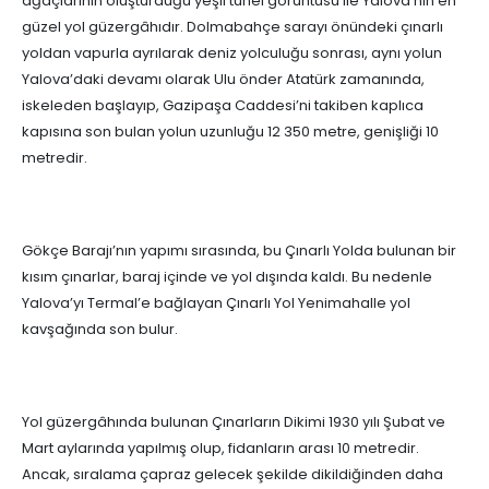
ağaçlarının oluşturduğu yeşil tünel görüntüsü ile Yalova’nın en
güzel yol güzergâhıdır. Dolmabahçe sarayı önündeki çınarlı
yoldan vapurla ayrılarak deniz yolculuğu sonrası, aynı yolun
Yalova’daki devamı olarak Ulu önder Atatürk zamanında,
iskeleden başlayıp, Gazipaşa Caddesi’ni takiben kaplıca
kapısına son bulan yolun uzunluğu 12 350 metre, genişliği 10
metredir.
Gökçe Barajı’nın yapımı sırasında, bu Çınarlı Yolda bulunan bir
kısım çınarlar, baraj içinde ve yol dışında kaldı. Bu nedenle
Yalova’yı Termal’e bağlayan Çınarlı Yol Yenimahalle yol
kavşağında son bulur.
Yol güzergâhında bulunan Çınarların Dikimi 1930 yılı Şubat ve
Mart aylarında yapılmış olup, fidanların arası 10 metredir.
Ancak, sıralama çapraz gelecek şekilde dikildiğinden daha