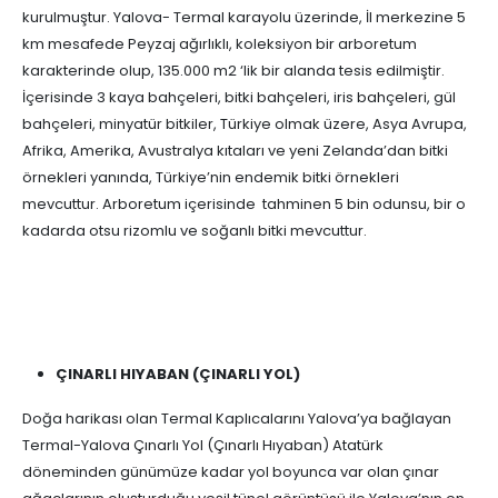
kurulmuştur. Yalova- Termal karayolu üzerinde, İl merkezine 5
km mesafede Peyzaj ağırlıklı, koleksiyon bir arboretum
karakterinde olup, 135.000 m2 ‘lik bir alanda tesis edilmiştir.
İçerisinde 3 kaya bahçeleri, bitki bahçeleri, iris bahçeleri, gül
bahçeleri, minyatür bitkiler, Türkiye olmak üzere, Asya Avrupa,
Afrika, Amerika, Avustralya kıtaları ve yeni Zelanda’dan bitki
örnekleri yanında, Türkiye’nin endemik bitki örnekleri
mevcuttur. Arboretum içerisinde tahminen 5 bin odunsu, bir o
kadarda otsu rizomlu ve soğanlı bitki mevcuttur.
ÇINARLI HIYABAN (ÇINARLI YOL)
Doğa harikası olan Termal Kaplıcalarını Yalova’ya bağlayan
Termal-Yalova Çınarlı Yol (Çınarlı Hıyaban) Atatürk
döneminden günümüze kadar yol boyunca var olan çınar