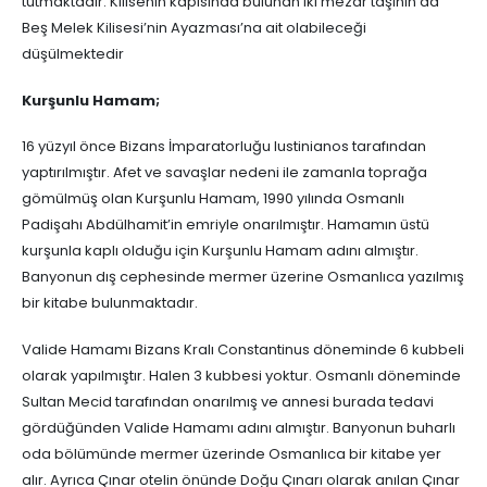
tutmaktadır. Kilisenin kapısında bulunan iki mezar taşının da
Beş Melek Kilisesi’nin Ayazması’na ait olabileceği
düşülmektedir
Kurşunlu Hamam;
16 yüzyıl önce Bizans İmparatorluğu Iustinianos tarafından
yaptırılmıştır. Afet ve savaşlar nedeni ile zamanla toprağa
gömülmüş olan Kurşunlu Hamam, 1990 yılında Osmanlı
Padişahı Abdülhamit’in emriyle onarılmıştır. Hamamın üstü
kurşunla kaplı olduğu için Kurşunlu Hamam adını almıştır.
Banyonun dış cephesinde mermer üzerine Osmanlıca yazılmış
bir kitabe bulunmaktadır.
Valide Hamamı Bizans Kralı Constantinus döneminde 6 kubbeli
olarak yapılmıştır. Halen 3 kubbesi yoktur. Osmanlı döneminde
Sultan Mecid tarafından onarılmış ve annesi burada tedavi
gördüğünden Valide Hamamı adını almıştır. Banyonun buharlı
oda bölümünde mermer üzerinde Osmanlıca bir kitabe yer
alır. Ayrıca Çınar otelin önünde Doğu Çınarı olarak anılan Çınar