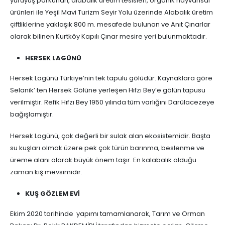
yürüyüş parkurları, alabalık üretim tesisleri, organik hayvansal
ürünleri ile Yeşil Mavi Turizm Seyir Yolu üzerinde Alabalık üretim
çiftliklerine yaklaşık 800 m. mesafede bulunan ve Anıt Çınarlar
olarak bilinen Kurtköy Kapılı Çınar mesire yeri bulunmaktadır.
HERSEK LAGÜNÜ
Hersek Lagünü Türkiye’nin tek tapulu gölüdür. Kaynaklara göre
Selanik’ ten Hersek Gölüne yerleşen Hıfzı Bey’e gölün tapusu
verilmiştir. Refik Hıfzı Bey 1950 yılında tüm varlığını Darülacezeye
bağışlamıştır.
Hersek Lagünü, çok değerli bir sulak alan ekosistemidir. Başta
su kuşları olmak üzere pek çok türün barınma, beslenme ve
üreme alanı olarak büyük önem taşır. En kalabalık olduğu
zaman kış mevsimidir.
KUŞ GÖZLEM EVİ
Ekim 2020 tarihinde yapımı tamamlanarak, Tarım ve Orman