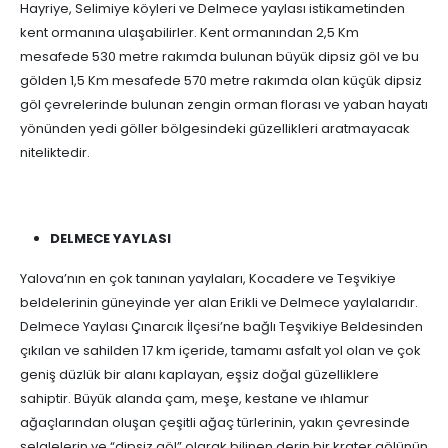
Hayriye, Selimiye köyleri ve Delmece yaylası istikametinden
kent ormanına ulaşabilirler. Kent ormanından 2,5 Km
mesafede 530 metre rakımda bulunan büyük dipsiz göl ve bu
gölden 1,5 Km mesafede 570 metre rakımda olan küçük dipsiz
göl çevrelerinde bulunan zengin orman florası ve yaban hayatı
yönünden yedi göller bölgesindeki güzellikleri aratmayacak
niteliktedir.
DELMECE YAYLASI
Yalova’nın en çok tanınan yaylaları, Kocadere ve Teşvikiye
beldelerinin güneyinde yer alan Erikli ve Delmece yaylalarıdır.
Delmece Yaylası Çınarcık İlçesi’ne bağlı Teşvikiye Beldesinden
çıkılan ve sahilden 17 km içeride, tamamı asfalt yol olan ve çok
geniş düzlük bir alanı kaplayan, eşsiz doğal güzelliklere
sahiptir. Büyük alanda çam, meşe, kestane ve ıhlamur
ağaçlarından oluşan çeşitli ağaç türlerinin, yakın çevresinde
şelalelerin ve “dipsiz göl” olarak bilinen derin bir krater gölünün