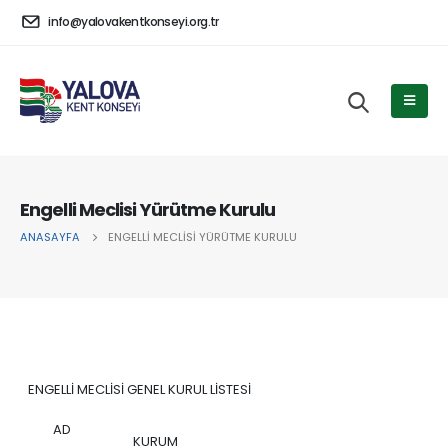
info@yalovakentkonseyi.org.tr
Engelli Meclisi Yürütme Kurulu
ANASAYFA
ENGELLI MECLISI YÜRÜTME KURULU
ENGELLİ MECLİSİ GENEL KURUL LİSTESİ
AD
KURUM