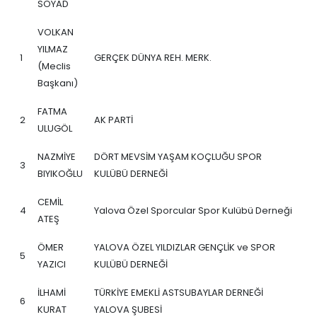
SOYAD
VOLKAN
YILMAZ
1
GERÇEK DÜNYA REH. MERK.
(Meclis
Başkanı)
FATMA
2
AK PARTİ
ULUGÖL
NAZMİYE
DÖRT MEVSİM YAŞAM KOÇLUĞU SPOR
3
BIYIKOĞLU
KULÜBÜ DERNEĞİ
CEMİL
4
Yalova Özel Sporcular Spor Kulübü Derneği
ATEŞ
ÖMER
YALOVA ÖZEL YILDIZLAR GENÇLİK ve SPOR
5
YAZICI
KULÜBÜ DERNEĞİ
İLHAMİ
TÜRKİYE EMEKLİ ASTSUBAYLAR DERNEĞİ
6
KURAT
YALOVA ŞUBESİ