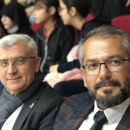
. Dr. Serdar Geri’ye Rektör
4 Nisan Sokak Hayvanla
ımcılığı Görevinde Hayırlı Olsun
Dostlarımıza Sahip Çıka
reti
4 Nisan 2026
Yalova Beşiktaşlılar Der
 Atakent Hastanesi ile İndirim
Kent Konseyi’ne Ziyaret
okolü İmzalandı
3 Nisan 2026