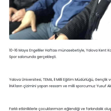
30 M
Muğlim Bağatar’dan Kent Konseyi’ne
Ziyaret
Saad
Kons
3 Nisan 2026
27 M
Yalova Belediyesi’nden Başkan
Engin’e ziyaret
Defn
Atma
1 Nisan 2026
27 M
10-16 Mayıs Engelliler Haftası münasebetiyle, Yalova Kent Ko
Spor salonunda gerçekleşti.
Yalova Üniversitesi, TEMA, İl Milli Eğitim Müdürlüğü, Gençlik
İHA’ların çizimini yapan ressam ve milli sporcumuz Yusuf A
Farklı etkinliklerle çocuklarımızın eğlendiği ve farkındalık 