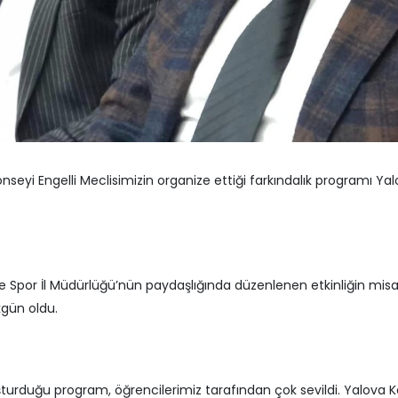
art 2026
Muğlim Bağatar’dan Ken
et Partisi Heyetinden Kent
Ziyaret
eyi’ne Ziyaret
3 Nisan 2026
art 2026
Yalova Belediyesi’nden
e Ekolojik Orman Parkı’nın Temel
Engin’e ziyaret
 Töreni Gerçekleştirildi
1 Nisan 2026
art 2026
nseyi Engelli Meclisimizin organize ettiği farkındalık programı Yal
 ve Spor İl Müdürlüğü’nün paydaşlığında düzenlenen etkinliğin misaf
kgün oldu.
oluşturduğu program, öğrencilerimiz tarafından çok sevildi. Yalova 