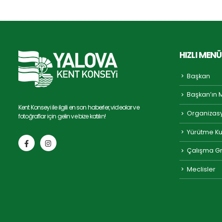
HIZLI MENÜ
Başkan
Başkan’ın 
Kent Konseyi ile ilgili en son haberler, videolar ve
Organizas
fotoğraflar için gelin ve bize katılın!
Yürütme Ku
Çalışma Gr
Meclisler