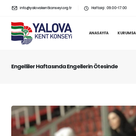
info@yalovakentkonseyi.org.tr
Haftaiçi : 09.00-17.00
ANASAYFA
KURUMSA
Engelliler Haftasında Engellerin Ötesinde