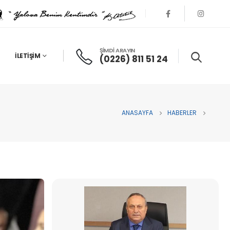
ŞİMDİ ARAYIN
İLETIŞIM
(0226) 811 51 24
ANASAYFA
HABERLER