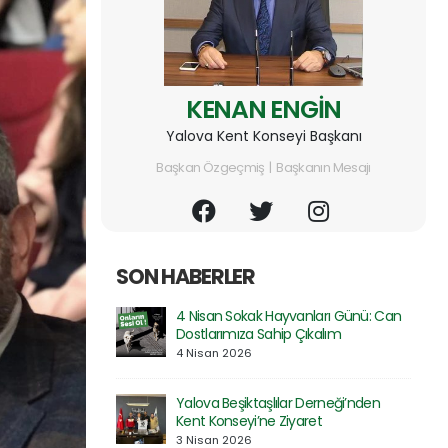
KENAN ENGİN
Yalova Kent Konseyi Başkanı
Başkan Özgeçmiş | Başkanın Mesajı
SON HABERLER
rı Günü: Can
Prof. Dr. Serdar Geri’ye Rektör
lım
Yardımcılığı Görevinde Hayırlı Olsun
Ziyareti
30 Mart 2026
neği’nden
Özel Atakent Hastanesi ile İndirim
Protokolü İmzalandı