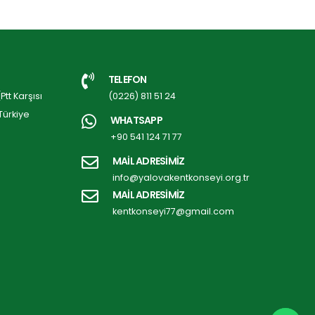
TELEFON
tt Karşısı
(0226) 811 51 24
Türkiye
WHATSAPP
+90 541 124 71 77
MAİL ADRESİMİZ
info@yalovakentkonseyi.org.tr
MAİL ADRESİMİZ
kentkonseyi77@gmail.com