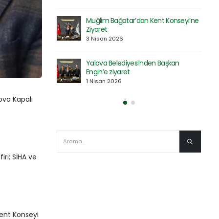
30 Mart 2026
t Konseyi’ne
Saadet Partisi Heyetinden Kent
Konseyi’ne Ziyaret
27 Mart 2026
 Başkan
Defne Ekolojik Orman Parkı’nın Temel
Atma Töreni Gerçekleştirildi
27 Mart 2026
ova Kapalı
iri; SİHA ve
Kent Konseyi