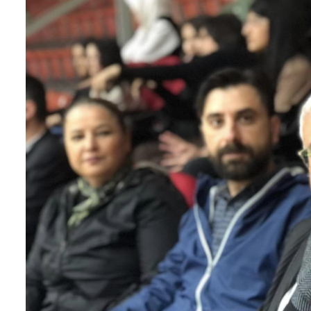
4 Nisan Sokak Hayvanları Günü: Can
Prof
Dostlarımıza Sahip Çıkalım
Yard
Ziya
4 Nisan 2026
30 Mart 2026
Yalova Beşiktaşlılar Derneği’nden
Kent Konseyi’ne Ziyaret
Özel
Prot
3 Nisan 2026