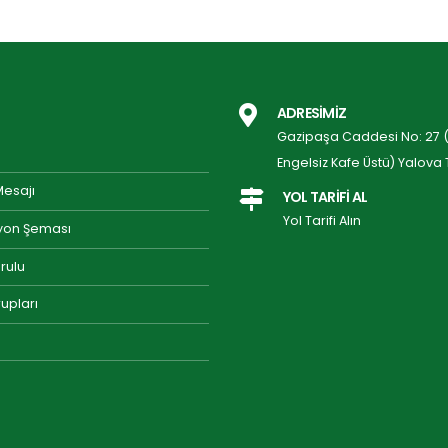
ADRESİMİZ
Gazipaşa Caddesi No: 27 (P
Engelsiz Kafe Üstü) Yalova 
Mesajı
YOL TARİFİ AL
Yol Tarifi Alın
yon Şeması
rulu
upları