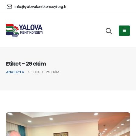
info@yalovakentkonseyi.org.tr
Etiket - 29 ekim
ANASAYFA
ETIKET -
29 EKIM