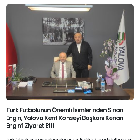
Türk Futbolunun Önemli İsimlerinden Sinan
Engin, Yalova Kent Konseyi Başkanı Kenan
Engin’i Ziyaret Etti
Türk futbolunun önemli isimlerinden, Beşiktaş’ın eski futbolcusu