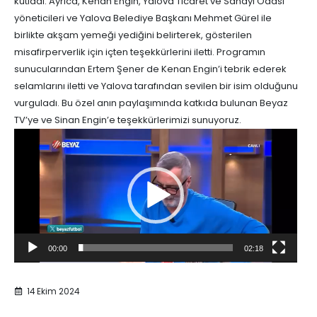
kutladı. Ayrıca, Kenan Engin, Yalova Ticaret ve Sanayi Odası
yöneticileri ve Yalova Belediye Başkanı Mehmet Gürel ile
birlikte akşam yemeği yediğini belirterek, gösterilen
misafirperverlik için içten teşekkürlerini iletti. Programın
sunucularından Ertem Şener de Kenan Engin’i tebrik ederek
selamlarını iletti ve Yalova tarafından sevilen bir isim olduğunu
vurguladı. Bu özel anın paylaşımında katkıda bulunan Beyaz
TV’ye ve Sinan Engin’e teşekkürlerimizi sunuyoruz.
Video
oynatıcı
00:00
02:18
14 Ekim 2024