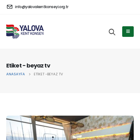
info@yalovakentkonseyi.org.tr
Etiket - beyaz tv
ANASAYFA
ETIKET -
BEYAZ TV