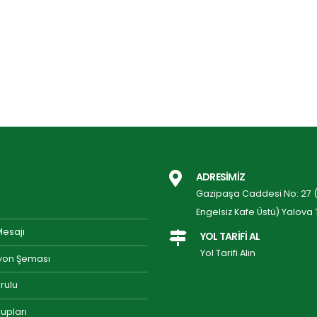
ADRESİMİZ
Gazipaşa Caddesi No: 27 (P
Engelsiz Kafe Üstü) Yalova 
Mesajı
YOL TARİFİ AL
Yol Tarifi Alın
yon Şeması
rulu
upları