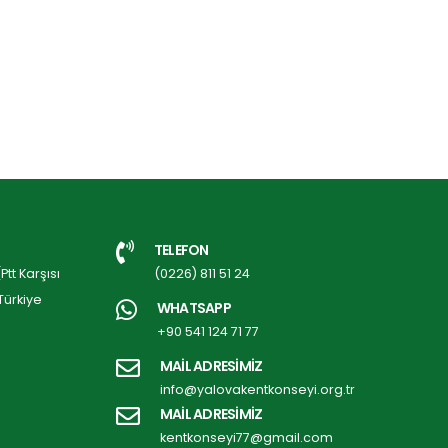
TELEFON
tt Karşısı
(0226) 811 51 24
Türkiye
WHATSAPP
+90 541 124 71 77
MAİL ADRESİMİZ
info@yalovakentkonseyi.org.tr
MAİL ADRESİMİZ
kentkonseyi77@gmail.com