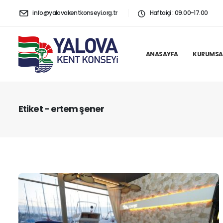
info@yalovakentkonseyi.org.tr
Haftaiçi : 09.00-17.00
ANASAYFA
KURUMSA
Etiket - ertem şener