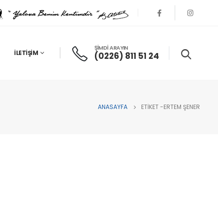
ŞİMDİ ARAYIN
İLETIŞIM
(0226) 811 51 24
ANASAYFA
ETIKET -
ERTEM ŞENER