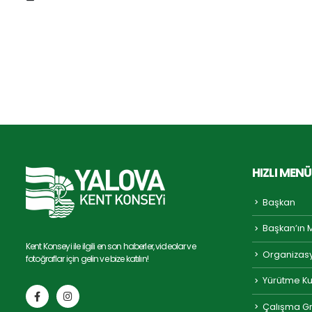
HIZLI MENÜ
Başkan
Başkan’ın 
Kent Konseyi ile ilgili en son haberler, videolar ve
Organizas
fotoğraflar için gelin ve bize katılın!
Yürütme Ku
Çalışma Gr