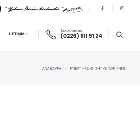
ŞİMDİ ARAYIN
İLETIŞIM
(0226) 811 51 24
ANASAYFA
ETIKET -
SUNLİGHT GÜNER ENERJİ