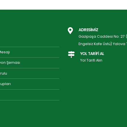
ADRESİMİZ
Gazipaşa Caddesi No: 27 (P
Engelsiz Kafe Üstü) Yalova 
Mesajı
YOL TARİFİ AL
Yol Tarifi Alın
yon Şeması
rulu
upları