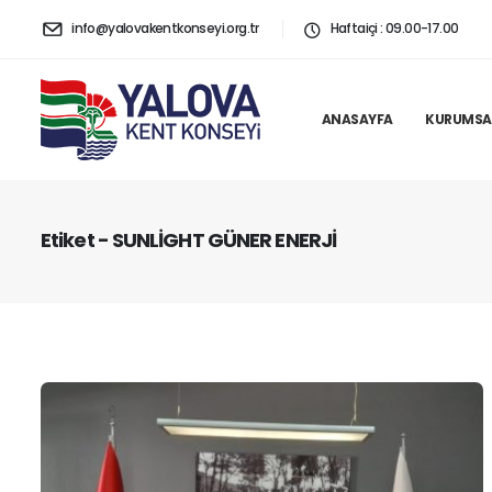
info@yalovakentkonseyi.org.tr
Haftaiçi : 09.00-17.00
ANASAYFA
KURUMSA
Etiket - SUNLİGHT GÜNER ENERJİ