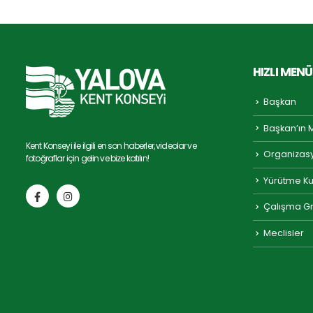
HIZLI MENÜ
Başkan
Başkan’ın 
Kent Konseyi ile ilgili en son haberler, videolar ve
Organizas
fotoğraflar için gelin ve bize katılın!
Yürütme Ku
Çalışma Gr
Meclisler