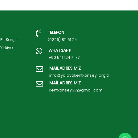
TELEFON
tt Karşısı
(0226) 811 51 24
Türkiye
WHATSAPP
+90 541 124 71 77
MAİL ADRESİMİZ
info@yalovakentkonseyi.org.tr
MAİL ADRESİMİZ
kentkonseyi77@gmail.com