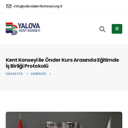
info@yalovakentkonseyi.org.tr
Kent Konseyi ile Önder Kurs Arasında Eğitimde
İş Birliği Protokolü
ANASAYFA
HABERLER