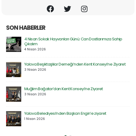
SON HABERLER
Prof. Dr. Serdar Geri’ye Rektör Yardımcılığı Görevinde Hayır
Olsun Ziyareti
30 Mart 2026
et
Özel Atakent Hastanesi ile İndirim Protokolü İmzalandı
30 Mart 2026
Saadet Partisi Heyetinden Kent Konseyi’ne Ziyaret
27 Mart 2026
Defne Ekolojik Orman Parkı’nın Temel Atma Töreni
Gerçekleştirildi
27 Mart 2026