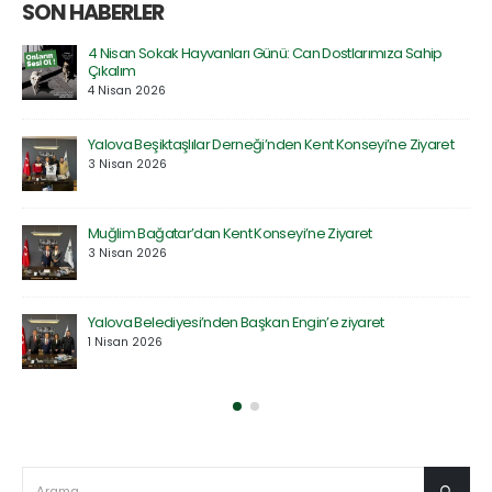
SON HABERLER
Prof. Dr. Serdar Geri’ye Rektör Yardımcılığı Görevinde Hayırlı
Olsun Ziyareti
30 Mart 2026
Özel Atakent Hastanesi ile İndirim Protokolü İmzalandı
30 Mart 2026
Saadet Partisi Heyetinden Kent Konseyi’ne Ziyaret
27 Mart 2026
Defne Ekolojik Orman Parkı’nın Temel Atma Töreni
Gerçekleştirildi
27 Mart 2026