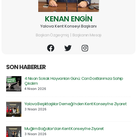
KENAN ENGİN
Yalova Kent Konseyi Başkanı
Başkan Özgeçmiş | Başkanın Mesajı
SON HABERLER
Prof. Dr. Serdar Geri’ye Rektör Yardımcılığı Görevinde Hayırlı
Olsun Ziyareti
30 Mart 2026
Özel Atakent Hastanesi ile İndirim Protokolü İmzalandı
30 Mart 2026
Saadet Partisi Heyetinden Kent Konseyi’ne Ziyaret
27 Mart 2026