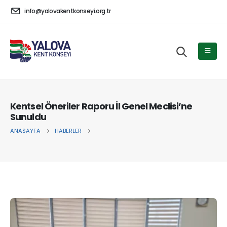
info@yalovakentkonseyi.org.tr
Kentsel Öneriler Raporu İl Genel Meclisi’ne
Sunuldu
ANASAYFA
HABERLER