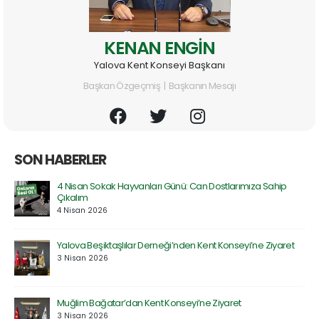
KENAN ENGİN
Yalova Kent Konseyi Başkanı
Başkan Özgeçmiş | Başkanın Mesajı
SON HABERLER
4 Nisan Sokak Hayvanları Günü: Can Dostlarımıza Sahip
Çıkalım
4 Nisan 2026
Yalova Beşiktaşlılar Derneği’nden Kent Konseyi’ne Ziyaret
3 Nisan 2026
Muğlim Bağatar’dan Kent Konseyi’ne Ziyaret
3 Nisan 2026