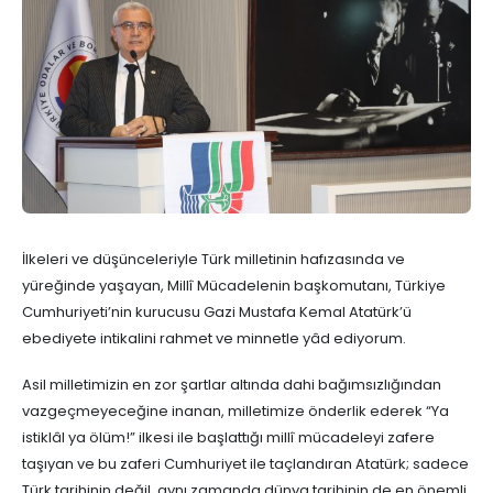
İlkeleri ve düşünceleriyle Türk milletinin hafızasında ve
yüreğinde yaşayan, Millî Mücadelenin başkomutanı, Türkiye
Cumhuriyeti’nin kurucusu Gazi Mustafa Kemal Atatürk’ü
ebediyete intikalini rahmet ve minnetle yâd ediyorum.
Asil milletimizin en zor şartlar altında dahi bağımsızlığından
vazgeçmeyeceğine inanan, milletimize önderlik ederek “Ya
istiklâl ya ölüm!” ilkesi ile başlattığı millî mücadeleyi zafere
taşıyan ve bu zaferi Cumhuriyet ile taçlandıran Atatürk; sadece
Türk tarihinin değil, aynı zamanda dünya tarihinin de en önemli