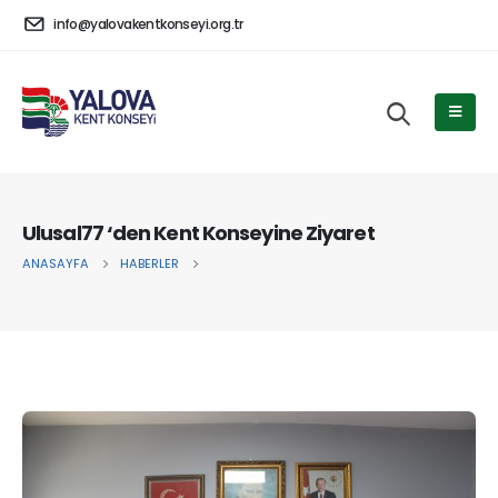
info@yalovakentkonseyi.org.tr
Ulusal77 ‘den Kent Konseyine Ziyaret
ANASAYFA
HABERLER