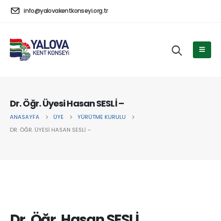
info@yalovakentkonseyi.org.tr
Dr. Öğr. Üyesi Hasan SESLİ –
ANASAYFA
ÜYE
YÜRÜTME KURULU
DR. ÖĞR. ÜYESI HASAN SESLİ –
Dr. Öğr. Hasan SESLİ