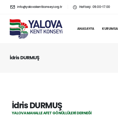
info@yalovakentkonseyi.org.tr
Haftaiçi : 09.00-17.00
ANASAYFA
KURUMSA
İdris DURMUŞ
İdris DURMUŞ
YALOVA MAHALLE AFET GÖNÜLLÜLERI DERNEĞI