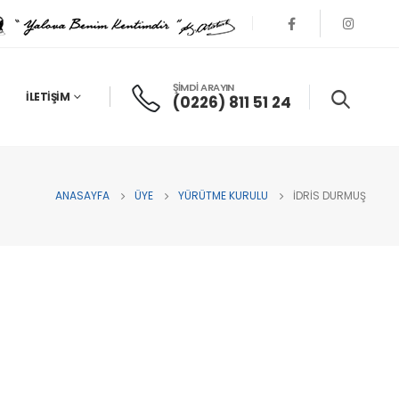
ŞİMDİ ARAYIN
İLETIŞIM
(0226) 811 51 24
ANASAYFA
ÜYE
YÜRÜTME KURULU
İDRIS DURMUŞ