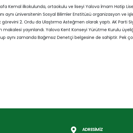
afa Kemal ilkokulunda, ortaokulu ve liseyi Yalova İmam Hatip Lises
sını aynı üniversitenin Sosyal Bilimler Enstitüsü organizasyon ve
k görevini 2. Ordu da Ulaştırma Asteğmen olarak yaptı. AK Parti 
 makalesi yayınlandı. Yalova Kent Konseyi Yürütme Kurulu üyeliği
lup aynı zamanda Bağımsız Denetçi belgesine de sahiptir. Pek çok
ADRESİMİZ