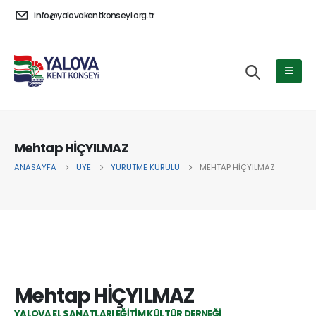
info@yalovakentkonseyi.org.tr
Mehtap HİÇYILMAZ
ANASAYFA
ÜYE
YÜRÜTME KURULU
MEHTAP HİÇYILMAZ
Mehtap HİÇYILMAZ
YALOVA EL SANATLARI EĞITIM KÜLTÜR DERNEĞI