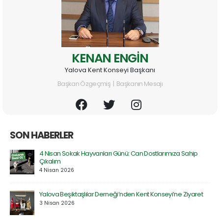
KENAN ENGİN
Yalova Kent Konseyi Başkanı
Başkan Özgeçmiş | Başkanın Mesajı
SON HABERLER
Prof. Dr. Serdar Geri’ye Rektör Yardımcılığı Görevinde Hayır
Olsun Ziyareti
30 Mart 2026
et
Özel Atakent Hastanesi ile İndirim Protokolü İmzalandı
30 Mart 2026