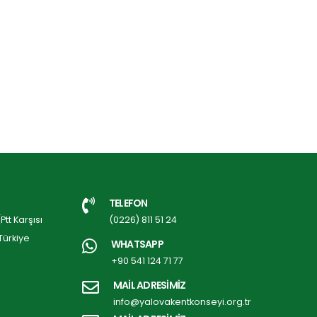
TELEFON
tt Karşısı
(0226) 811 51 24
Türkiye
WHATSAPP
+90 541 124 71 77
MAİL ADRESİMİZ
info@yalovakentkonseyi.org.tr