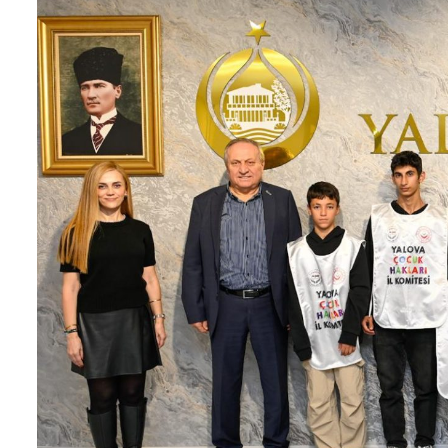
4 Nisan Sokak Hayvanları Günü: Can
P
Dostlarımıza Sahip Çıkalım
Y
Z
4 Nisan 2026
30 Mart 202
Yalova Beşiktaşlılar Derneği’nden
Kent Konseyi’ne Ziyaret
Ö
P
3 Nisan 2026