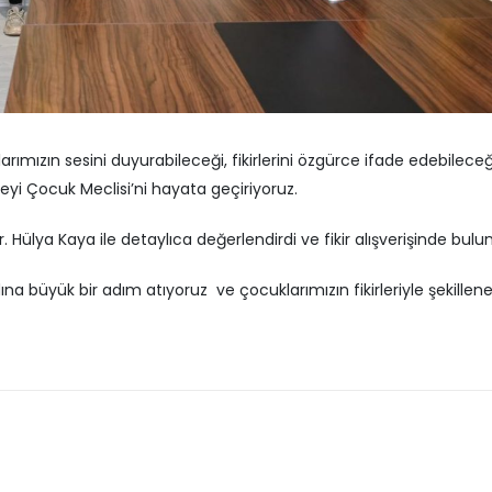
0 Mart 2026
Muğlim Bağatar’dan 
aadet Partisi Heyetinden Kent
Ziyaret
onseyi’ne Ziyaret
3 Nisan 2026
7 Mart 2026
Yalova Belediyesi’nd
rımızın sesini duyurabileceği, fikirlerini özgürce ifade edebilec
efne Ekolojik Orman Parkı’nın Temel
Engin’e ziyaret
tma Töreni Gerçekleştirildi
1 Nisan 2026
eyi Çocuk Meclisi’ni hayata geçiriyoruz.
7 Mart 2026
Hülya Kaya ile detaylıca değerlendirdi ve fikir alışverişinde bulu
na büyük bir adım atıyoruz ve çocuklarımızın fikirleriyle şekille