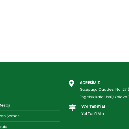
ADRESİMİZ
Gazipaşa Caddesi No: 27 (P
Engelsiz Kafe Üstü) Yalova 
Mesajı
YOL TARİFİ AL
Yol Tarifi Alın
yon Şeması
rulu