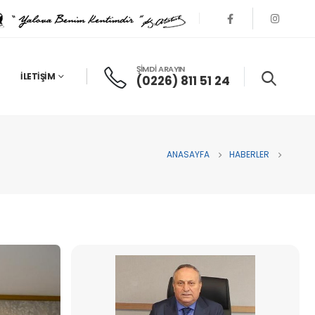
ŞİMDİ ARAYIN
İLETIŞIM
(0226) 811 51 24
ANASAYFA
HABERLER