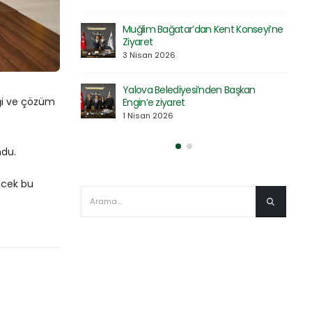
30 Mart 2026
Kent Konseyi’ne
Saadet Partisi Heyetinden Kent
Konseyi’ne Ziyaret
27 Mart 2026
en Başkan
eği ve çözüm
Defne Ekolojik Orman Parkı’nın Temel
Atma Töreni Gerçekleştirildi
27 Mart 2026
ndu.
necek bu