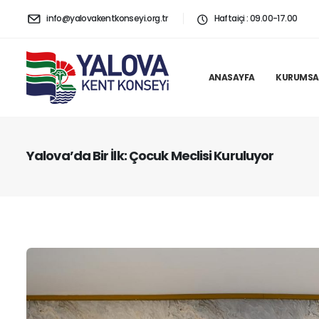
info@yalovakentkonseyi.org.tr
Haftaiçi : 09.00-17.00
ANASAYFA
KURUMSA
Yalova’da Bir İlk: Çocuk Meclisi Kuruluyor