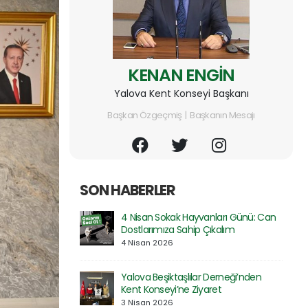
KENAN ENGİN
Yalova Kent Konseyi Başkanı
Başkan Özgeçmiş | Başkanın Mesajı
SON HABERLER
ları Günü: Can
Prof. Dr. Serdar Geri’ye Rektör
kalım
Yardımcılığı Görevinde Hayırlı Olsun
Ziyareti
30 Mart 2026
Derneği’nden
et
Özel Atakent Hastanesi ile İndirim
Protokolü İmzalandı