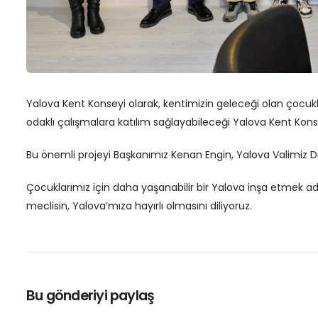
3
Muğlim Bağatar’dan Kent Konseyi’ne
Ziyaret
S
K
3 Nisan 2026
2
Yalova Belediyesi’nden Başkan
Yalova Kent Konseyi olarak, kentimizin geleceği olan çocukla
Engin’e ziyaret
D
A
1 Nisan 2026
odaklı çalışmalara katılım sağlayabileceği Yalova Kent Kons
2
Bu önemli projeyi Başkanımız Kenan Engin, Yalova Valimiz Dr. 
Çocuklarımız için daha yaşanabilir bir Yalova inşa etmek adı
meclisin, Yalova’mıza hayırlı olmasını diliyoruz.
Bu gönderiyi paylaş