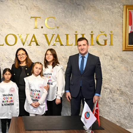
rof. Dr. Serdar Geri’ye Rektör
4 Nisan Sokak Hayvan
ardımcılığı Görevinde Hayırlı Olsun
Dostlarımıza Sahip Çı
iyareti
4 Nisan 2026
6
Yalova Beşiktaşlılar 
zel Atakent Hastanesi ile İndirim
Kent Konseyi’ne Ziyar
rotokolü İmzalandı
3 Nisan 2026