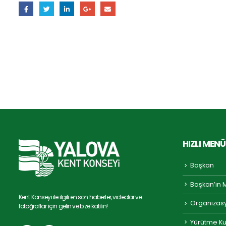
HIZLI MENÜ
Başkan
Başkan’ın 
Kent Konseyi ile ilgili en son haberler, videolar ve
Organizas
fotoğraflar için gelin ve bize katılın!
Yürütme Ku