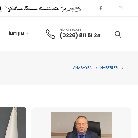
ŞİMDİ ARAYIN
İLETIŞIM
(0226) 811 51 24
ANASAYFA
HABERLER