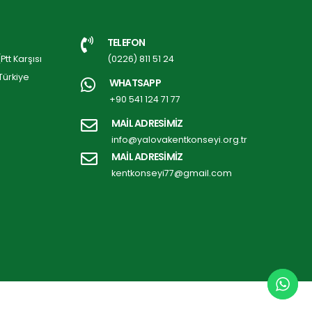
TELEFON
tt Karşısı
(0226) 811 51 24
Türkiye
WHATSAPP
+90 541 124 71 77
MAİL ADRESİMİZ
info@yalovakentkonseyi.org.tr
MAİL ADRESİMİZ
kentkonseyi77@gmail.com