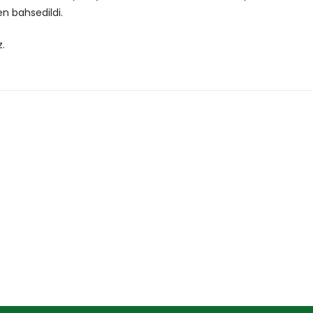
en bahsedildi.
z.