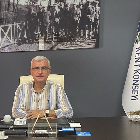
. Dr. Serdar Geri’ye Rektör
4 Nisan Sokak Hayvanla
ımcılığı Görevinde Hayırlı Olsun
Dostlarımıza Sahip Çıka
reti
4 Nisan 2026
Yalova Beşiktaşlılar Der
 Atakent Hastanesi ile İndirim
Kent Konseyi’ne Ziyaret
okolü İmzalandı
3 Nisan 2026