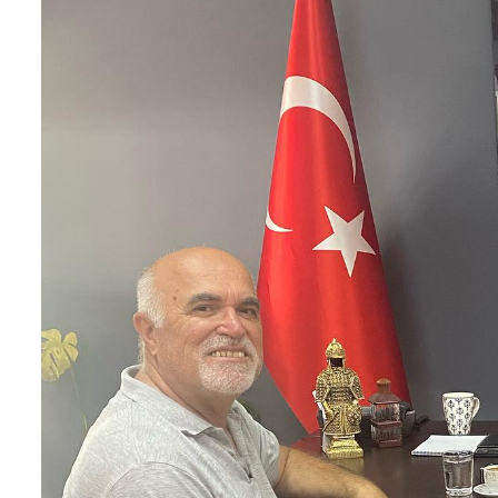
4 Nisan Sokak Hayvanları Günü: Can
Prof
Dostlarımıza Sahip Çıkalım
Yard
Ziya
4 Nisan 2026
30 Mart 2026
Yalova Beşiktaşlılar Derneği’nden
Kent Konseyi’ne Ziyaret
Özel
Prot
3 Nisan 2026