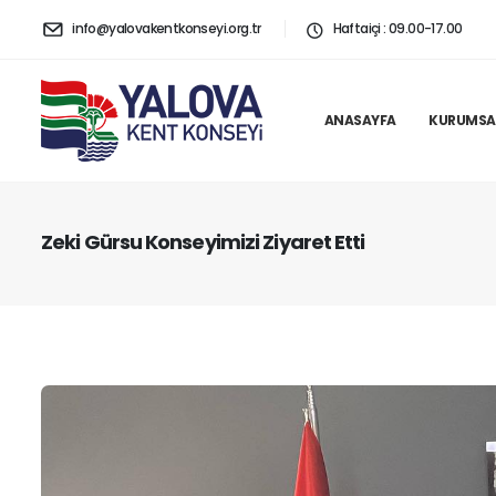
info@yalovakentkonseyi.org.tr
Haftaiçi : 09.00-17.00
ANASAYFA
KURUMSA
Zeki Gürsu Konseyimizi Ziyaret Etti