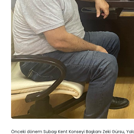
30 M
Muğlim Bağatar’dan Kent Konseyi’ne
Ziyaret
Saad
Kons
3 Nisan 2026
27 M
Yalova Belediyesi’nden Başkan
Engin’e ziyaret
Defn
Atma
1 Nisan 2026
27 M
Önceki dönem Subaşı Kent Konseyi Başkanı Zeki Gürsu, Yalov