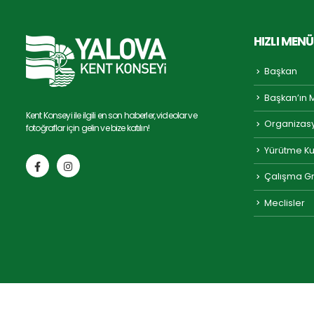
HIZLI MENÜ
Başkan
Başkan’ın 
Kent Konseyi ile ilgili en son haberler, videolar ve
Organizas
fotoğraflar için gelin ve bize katılın!
Yürütme Ku
Çalışma Gr
Meclisler