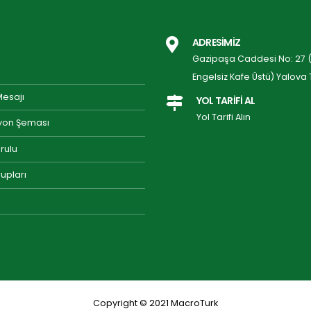
ADRESİMİZ
Gazipaşa Caddesi No: 27 (P
Engelsiz Kafe Üstü) Yalova 
Mesajı
YOL TARİFİ AL
Yol Tarifi Alın
yon Şeması
rulu
upları
Copyright © 2021
MacroTurk