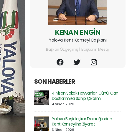
KENAN ENGİN
Yalova Kent Konseyi Başkanı
Başkan Özgeçmiş | Başkanın Mesajı
SON HABERLER
rı Günü: Can
Prof. Dr. Serdar Geri’ye Rektör
lım
Yardımcılığı Görevinde Hayırlı Olsun
Ziyareti
30 Mart 2026
neği’nden
Özel Atakent Hastanesi ile İndirim
Protokolü İmzalandı