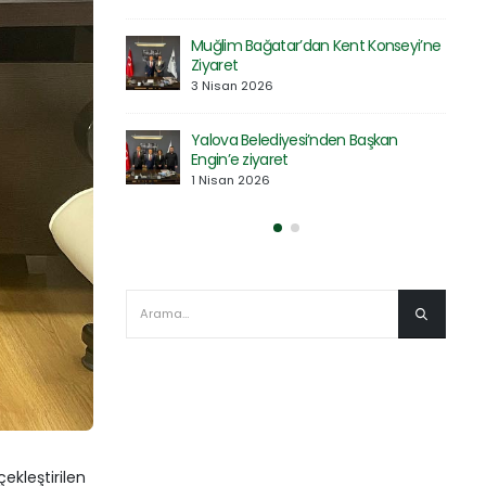
30 Mart 2026
t Konseyi’ne
Saadet Partisi Heyetinden Kent
Konseyi’ne Ziyaret
27 Mart 2026
 Başkan
Defne Ekolojik Orman Parkı’nın Temel
Atma Töreni Gerçekleştirildi
27 Mart 2026
ekleştirilen