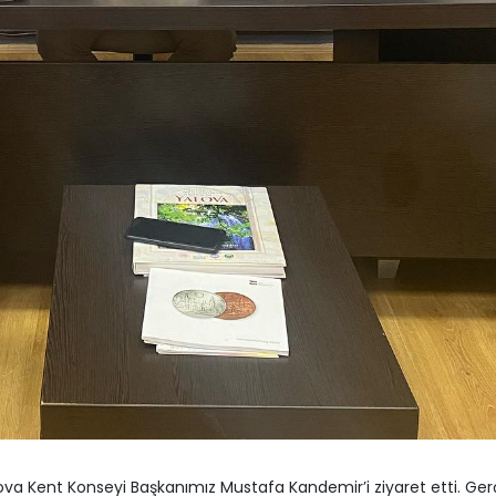
art 2026
Muğlim Bağatar’dan Ken
et Partisi Heyetinden Kent
Ziyaret
eyi’ne Ziyaret
3 Nisan 2026
art 2026
Yalova Belediyesi’nden
e Ekolojik Orman Parkı’nın Temel
Engin’e ziyaret
 Töreni Gerçekleştirildi
1 Nisan 2026
art 2026
a Kent Konseyi Başkanımız Mustafa Kandemir’i ziyaret etti. Gerç